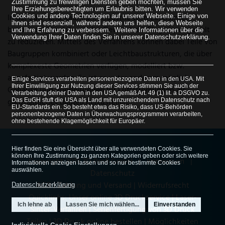
Zustimmung zu freiwilligen Diensten geben möchten, müssen Sie
Ihre Erziehungsberechtigten um Erlaubnis bitten.
Wir verwenden
In der Luft- und Raumfahrtindustrie wird Lasersintern
Cookies und andere Technologien auf unserer Webseite. Einige von
ihnen sind essenziell, während andere uns helfen, diese Webseite
bevorzugt genutzt, um das Gewicht der Flugkörper gezielt
und Ihre Erfahrung zu verbessern.
Weitere Informationen über die
Verwendung Ihrer Daten finden Sie in unserer Datenschutzerklärung.
zu reduzieren. Mittels des Verfahrens können dabei Teile von
Sie können Ihre Auswahl jederzeit unter Cookie-Einstellungen
widerrufen oder anpassen.
Baugruppen kombiniert oder Leichtbaustrukturen, die über
komplexeste Geometrien verfügen, modelliert bzw.
angefertigt werden. So ist es unter anderem möglich,
Einige Services verarbeiten personenbezogene Daten in den USA. Mit
Ihrer Einwilligung zur Nutzung dieser Services stimmen Sie auch der
Gehäuse und Rohrleitungen für Luftströmungen als
Verarbeitung deiner Daten in den USA gemäß Art. 49 (1) lit. a DSGVO zu.
ganzheitliches Bauteil herzustellen.
Das EuGH stuft die USA als Land mit unzureichendem Datenschutz nach
EU-Standards ein. So besteht etwa das Risiko, dass US-Behörden
personenbezogene Daten in Überwachungsprogrammen verarbeiten,
ohne bestehende Klagemöglichkeit für Europäer.
Hier finden Sie eine Übersicht über alle verwendeten Cookies. Sie
können Ihre Zustimmung zu ganzen Kategorien geben oder sich weitere
Copyright 2019 3D Profi GmbH |
Impressum
|
Informationen anzeigen lassen und so nur bestimmte Cookies
auswählen.
Datenschutz
AGB
|
Zahlung und Versand
|
Widerrufsrecht
Datenschutzerklärung
Quicklinks:
Unser online 3D Druckservice
|
Laser-
Ich lehne ab
Lassen Sie mich wählen...
Einverstanden
Sinter-Verfahren
|
Serienfertigung von 3D Druck
Teilen
|
3D Druck online bestellen
|
Möglichkeiten