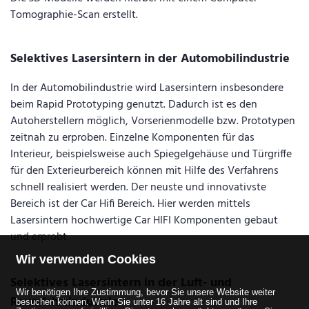
Tomographie-Scan erstellt.
Selektives Lasersintern in der Automobilindustrie
In der Automobilindustrie wird Lasersintern insbesondere
beim Rapid Prototyping genutzt. Dadurch ist es den
Autoherstellern möglich, Vorserienmodelle bzw. Prototypen
zeitnah zu erproben. Einzelne Komponenten für das
Interieur, beispielsweise auch Spiegelgehäuse und Türgriffe
für den Exterieurbereich können mit Hilfe des Verfahrens
schnell realisiert werden. Der neuste und innovativste
Bereich ist der Car Hifi Bereich. Hier werden mittels
Lasersintern hochwertige Car HIFI Komponenten gebaut
und erprobt.
Wir verwenden Cookies
Selektives Lasersintern in der Luft- und
Wir benötigen Ihre Zustimmung, bevor Sie unsere Website weiter
Raumfahrtindustrie
besuchen können.
Wenn Sie unter 16 Jahre alt sind und Ihre