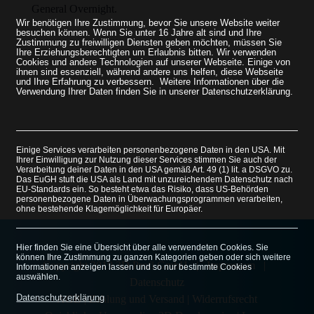
General Overnight.
Wir benötigen Ihre Zustimmung, bevor Sie unsere Website weiter
besuchen können.
Wenn Sie unter 16 Jahre alt sind und Ihre
Zustimmung zu freiwilligen Diensten geben möchten, müssen Sie
Ihre Erziehungsberechtigten um Erlaubnis bitten.
Wir verwenden
Cookies und andere Technologien auf unserer Webseite. Einige von
ihnen sind essenziell, während andere uns helfen, diese Webseite
und Ihre Erfahrung zu verbessern.
Weitere Informationen über die
Verwendung Ihrer Daten finden Sie in unserer Datenschutzerklärung.
Sie können Ihre Auswahl jederzeit unter Cookie-Einstellungen
widerrufen oder anpassen.
Einige Services verarbeiten personenbezogene Daten in den USA. Mit
Ihrer Einwilligung zur Nutzung dieser Services stimmen Sie auch der
Verarbeitung deiner Daten in den USA gemäß Art. 49 (1) lit. a DSGVO zu.
Das EuGH stuft die USA als Land mit unzureichendem Datenschutz nach
EU-Standards ein. So besteht etwa das Risiko, dass US-Behörden
personenbezogene Daten in Überwachungsprogrammen verarbeiten,
ohne bestehende Klagemöglichkeit für Europäer.
Hier finden Sie eine Übersicht über alle verwendeten Cookies. Sie
können Ihre Zustimmung zu ganzen Kategorien geben oder sich weitere
Copyright 2019 3D Profi GmbH |
Impressum
|
Informationen anzeigen lassen und so nur bestimmte Cookies
auswählen.
Datenschutz
Datenschutzerklärung
AGB
|
Zahlung und Versand
|
Widerrufsrecht